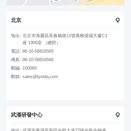
北京
地址:
北京市海澱區長春橋路11號萬柳億城大廈C1
座 1905室 （總部）
電話:
86-10-58816565
傳真:
86-10-58816566
郵編:
100089
郵箱:
sales@lystdq.com
武漢研發中心
地址:
武漢市東湖高新區光穀大道77號光穀金融港